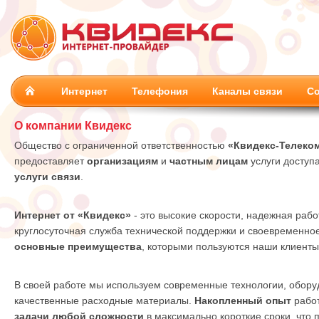
Интернет
Телефония
Каналы связи
Со
О компании Квидекс
Общество с ограниченной ответственностью
«Квидекс-Телеко
предоставляет
организациям
и
частным лицам
услуги доступ
услуги связи
.
Интернет от
«Квидекс»
- это высокие скорости, надежная раб
круглосуточная служба технической поддержки и своевременное
основные преимущества
, которыми пользуются наши клиенты
В своей работе мы используем современные технологии, обору
качественные расходные материалы.
Накопленный опыт
работ
задачи любой сложности
в максимально короткие сроки, что 