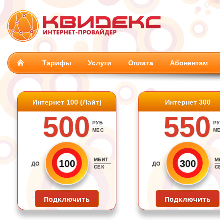
Тарифы
Услуги
Оплата
Абонентам
Интернет 100 (Лайт)
Интернет 300
500
550
РУБ
РУ
МЕС
М
МБИТ
М
100
300
ДО
ДО
СЕК
С