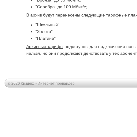
"Бронза" до 90 Мбит/с;
"Серебро" до 100 Мбит/с;
В архив будут перенесены следующие тарифные пла
"Школьный"
"Золото"
"Платина"
Архивные тарифы
недоступны для подключения новым
нельзя, но они продолжают действовать у тех абонент
© 2026 Квидекс - Интернет провайдер