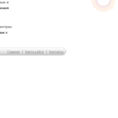
ные и
шения
центрах
ам
в
Главная
Карта сайта
Контакты