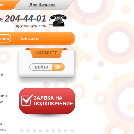
Для бизнеса
ам
204-44-01
95
круглосуточно
ании
Контакты
ие
ние,
от
и
ать